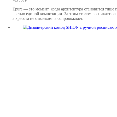
765 000
₽
Épure — это момент, когда архитектура становится тише п
частью единой композиции. За этим столом возникает ос
а красота не отвлекает, а сопровождает.