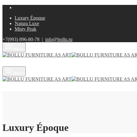
Luxury Époque
Natura Luxe
Misty Peak
+7(993)
896-80-78 |
info@bollu.ru
Menu
Search
Menu
Luxury Époque