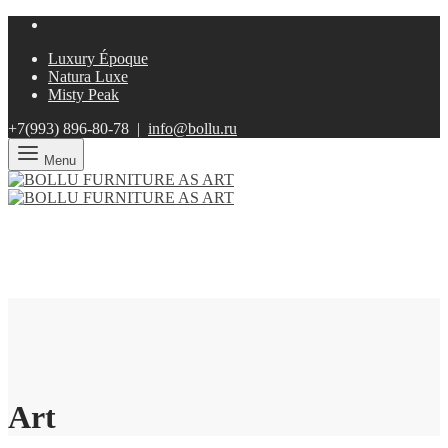
Luxury Époque
Natura Luxe
Misty Peak
+7(993)
896-80-78 |
info@bollu.ru
Menu
Art