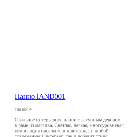
Панно lAND001
160 000
₽
Стильное интерьерное панно с латунным декором
в раме из массива. Светлая, легкая, многоуровневая
композиция идеально впишется как в любой
современный интерьер, так и добавит стиля