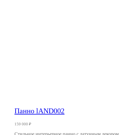
Панно lAND002
159 000
₽
Стильное интерьерное панно с латунным декором