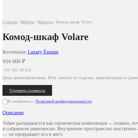
Главная
/
Мебель
/
Комоды
/
Комод-шкаф Volare
Комод-шкаф Volare
Коллекция:
Luxury Époque
934 000
₽
≈ €9 340 | $9 832
Цена ориентировочная. Итог зависит от отделки, комплектации и сроко
Уточнить стоимость
Я соглашаюсь с
Политикой конфиденциальности
Описание
Volare раскрывается как сценическая композиция — плавно, по
в собранном равновесии. Внутреннее пространство выстроено 
— он превращает его в жест.