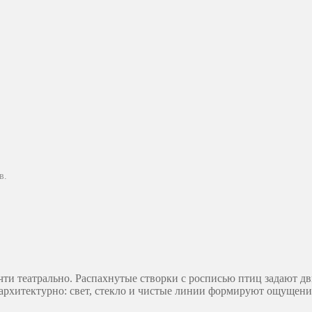
в.
чти театрально. Распахнутые створки с росписью птиц задают дв
архитектурно: свет, стекло и чистые линии формируют ощущени