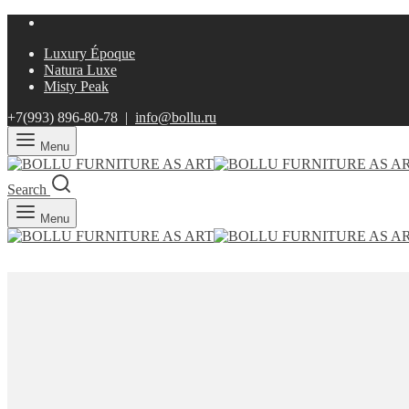
Luxury Époque
Natura Luxe
Misty Peak
+7(993)
896-80-78 |
info@bollu.ru
Menu
Search
Menu