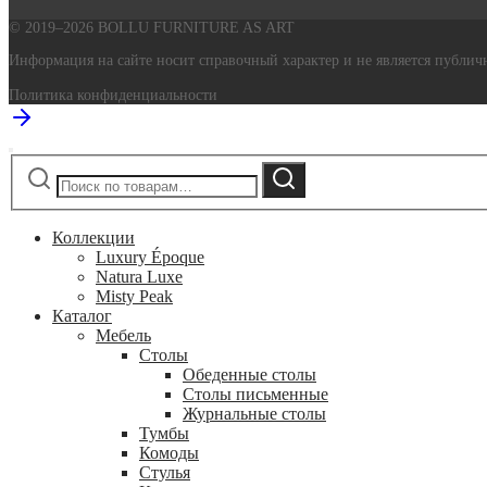
© 2019–2026 BOLLU FURNITURE AS ART
Информация на сайте носит справочный характер и не является публичн
Политика конфиденциальности
Искать:
Поиск
Коллекции
Luxury Époque
Natura Luxe
Misty Peak
Каталог
Мебель
Столы
Обеденные столы
Столы письменные
Журнальные столы
Тумбы
Комоды
Стулья