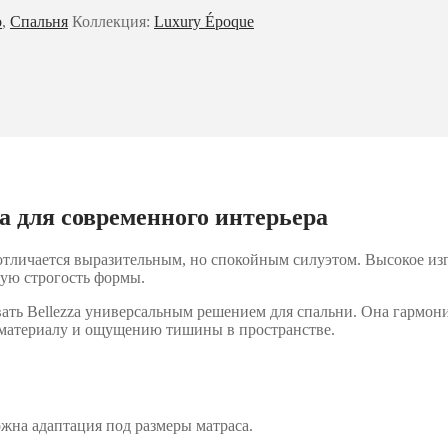
o
,
Спальня
Коллекция:
Luxury Époque
а для современного интерьера
 отличается выразительным, но спокойным силуэтом. Высокое из
ную строгость формы.
ь Bellezza универсальным решением для спальни. Она гармонич
материалу и ощущению тишины в пространстве.
ожна адаптация под размеры матраса.