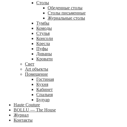
Столы
Обеденные столы
Столы письменные
Журнальные столы
Тумбы
Комоды
Стулья
Консоли
Кресла
Пуфы
Диваны
Кровати
Свет
Art объекты
Помещение
Гостиная
Кухня
Кабинет
Спальня
Будуар
Haute Couture
BOLLU — The House
Журнал
Контакты