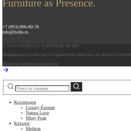
Furniture as Presence.
+7 (993) 896-80-78
info@bollu.ru
© 2019–2026 BOLLU FURNITURE AS ART
Информация на сайте носит справочный характер и не является публичн
Политика конфиденциальности
Искать:
Поиск
Коллекции
Luxury Époque
Natura Luxe
Misty Peak
Каталог
Мебель