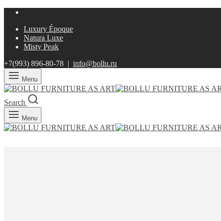
Luxury Époque
Natura Luxe
Misty Peak
+7(993)
896-80-78 |
info@bollu.ru
Menu
Search
Menu