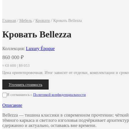
Главная
/
Мебель
/
Кровати
/
Кровать Bellezza
Кровать Bellezza
Коллекция:
Luxury Époque
860 000
₽
≈ €8 600 | $9 053
Цена ориентировочная. Итог зависит от отделки, комплектации и сроко
Уточнить стоимость
Я соглашаюсь с
Политикой конфиденциальности
Описание
Bellezza — тишина классики в современном прочтении: чёткий
тёмного каркаса и светлого изголовья подчёркивает архитектур
сдержанно и актуально, оставаясь вне времени.