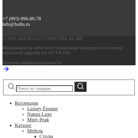
+7 (993) 896-80-78
info@bollu.ru
© 2019–2026 BOLLU FURNITURE AS ART
Информация на сайте носит справочный характер и не является
публичной офертой (ст. 437 ГК РФ).
Политика конфиденциальности
Искать:
Поиск
Коллекции
Luxury Époque
Natura Luxe
Misty Peak
Каталог
Мебель
Столы