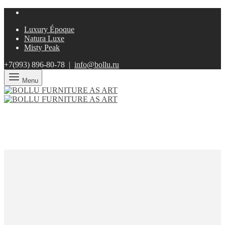
Luxury Époque
Natura Luxe
Misty Peak
+7(993)
896-80-78 |
info@bollu.ru
Menu