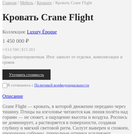
Главная
/
Мебель
/
Кровати
/
Кровать Crane Flight
Кровать Crane Flight
Коллекция:
Luxury Époque
1 450 000
₽
≈ €14 500 | $15 263
Цена ориентировочная. Итог зависит от отделки, комплектации и
сроков.
Уточнить стоимость
Я соглашаюсь с
Политикой конфиденциальности
Описание
Grane Flight — кровать, в которой движение передано через
тишину. Птицы на изголовье читаются как линия полёта над
горами — не сюжет, а ощущение высоты и воздуха. Роспись
не доминирует, а растворяется в поверхности, создавая
глубину и мягкий световой ритм. Силуэт выверен и спокоен,
пропорции собраны, природные оттенки усиливают