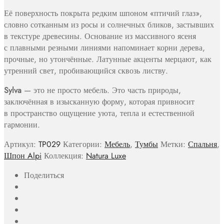
Её поверхность покрыта редким шпоном «птичий глаз»,
словно сотканным из росы и солнечных бликов, застывших
в текстуре древесины. Основание из массивного ясеня
с плавными резными линиями напоминает корни дерева,
прочные, но утончённые. Латунные акценты мерцают, как
утренний свет, пробивающийся сквозь листву.
Sylva
— это не просто мебель. Это часть природы,
заключённая в изысканную форму, которая привносит
в пространство ощущение уюта, тепла и естественной
гармонии.
Артикул:
TP029
Категории:
Мебель
,
Тумбы
Метки:
Спальня
,
Шпон Alpi
Коллекция:
Natura Luxe
Поделиться