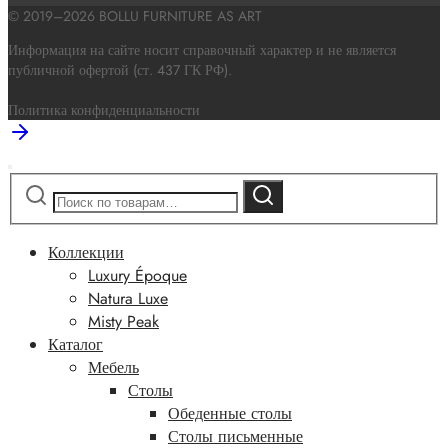
© 2019–2026 BOLLU FURNITURE AS ART
Информация на сайте носит справочный характер и не является
публичной офертой (ст. 437 ГК РФ).
Политика конфиденциальности
Искать:
Поиск
Коллекции
Luxury Époque
Natura Luxe
Misty Peak
Каталог
Мебель
Столы
Обеденные столы
Столы письменные