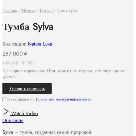
Главная
/
Мебель
/
Тумбы
/
Тумба Sylva
Тумба Sylva
Коллекция:
Natura Luxe
287 000
₽
≈ €2 870 | $3 021
Цена ориентировочная. Итог зависит от отделки, комплектации и
сроков.
Уточнить стоимость
Я соглашаюсь с
Политикой конфиденциальности
Watch Video
Описание
Sylva
– тумба, созданная самой природой.