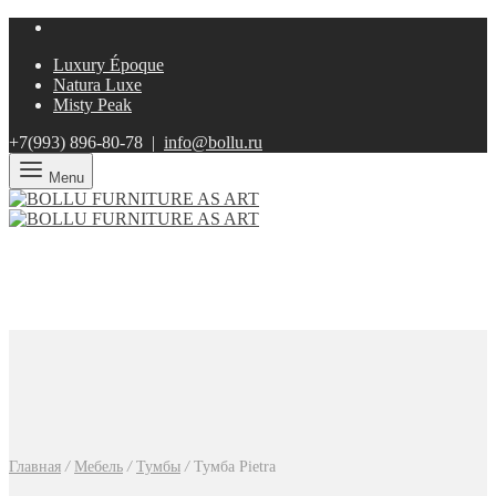
Luxury Époque
Natura Luxe
Misty Peak
+7(993)
896-80-78 |
info@bollu.ru
Menu
Главная
/
Мебель
/
Тумбы
/
Тумба Pietra