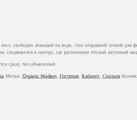
ё лист, свободно лежащий на воде, стал отправной точкой для
, сходящегося к центру, где расположен тёплый латунный акц
ся сразу, без объяснений.
лы
Метки:
Organic Modern
,
Гостиная
,
Кабинет
,
Спальня
Колле