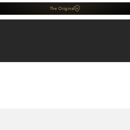
The Original
B