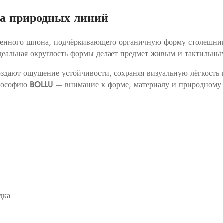
ика природных линий
енного шпона, подчёркивающего органичную форму столешниц
еальная округлость формы делает предмет живым и тактильны
оздают ощущение устойчивости, сохраняя визуальную лёгкость
илософию
BOLLU
— внимание к форме, материалу и природному
дка