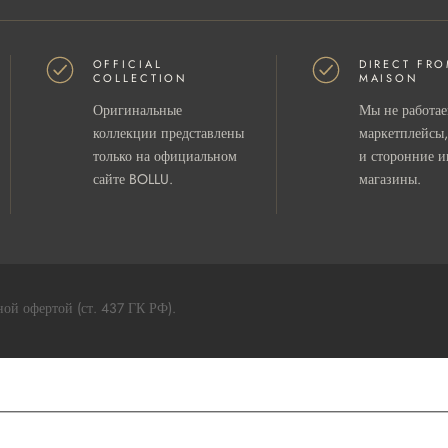
OFFICIAL
DIRECT FRO
COLLECTION
MAISON
Оригинальные
Мы не работае
коллекции представлены
маркетплейсы,
только на официальном
и сторонние и
сайте BOLLU.
магазины.
ой офертой (ст. 437 ГК РФ).