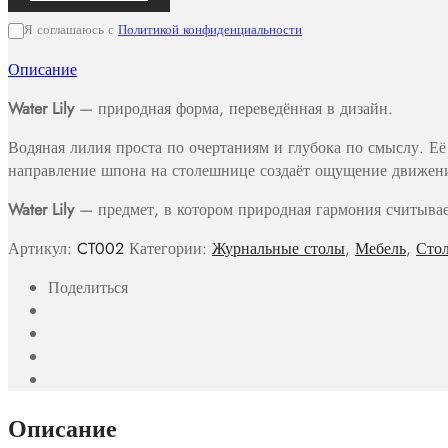
Я соглашаюсь с
Политикой конфиденциальности
Описание
Water Lily
— природная форма, переведённая в дизайн.
Водяная лилия проста по очертаниям и глубока по смыслу. Е
направление шпона на столешнице создаёт ощущение движения
Water Lily
— предмет, в котором природная гармония считывает
Артикул:
CT002
Категории:
Журнальные столы
,
Мебель
,
Сто
Поделиться
Описание