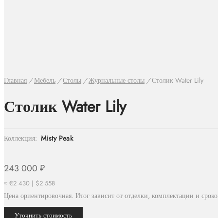
Главная
/
Мебель
/
Столы
/
Журнальные столы
/
Столик Water Lily
Столик Water Lily
Коллекция:
Misty Peak
243 000
₽
≈ €2 430 | $2 558
Цена ориентировочная. Итог зависит от отделки, комплектации и сроко
Уточнить стоимость