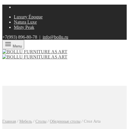
Luxury Époque
Natura Luxe
Misty Peak
+7(993)
896-80-78 |
info@bollu.ru
Menu
Главная
/
Мебель
/
Столы
/
Обеденные столы
/
Стол Arta