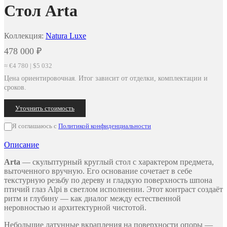
Стол Arta
Коллекция:
Natura Luxe
478 000
₽
≈ €4 780 | $5 032
Цена ориентировочная. Итог зависит от отделки, комплектации и
сроков.
Уточнить стоимость
Я соглашаюсь с
Политикой конфиденциальности
Описание
Arta
— скульптурный круглый стол с характером предмета,
выточенного вручную. Его основание сочетает в себе
текстурную резьбу по дереву и гладкую поверхность шпона
птичий глаз Alpi в светлом исполнении. Этот контраст создаёт
ритм и глубину — как диалог между естественной
неровностью и архитектурной чистотой.
Небольшие латунные вкрапления на поверхности опоры —