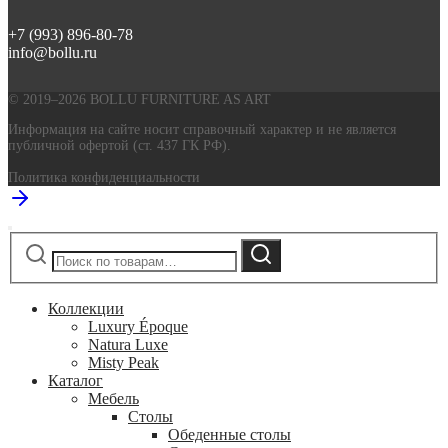
+7 (993) 896-80-78
info@bollu.ru
© 2019–2026 BOLLU FURNITURE AS ART
Информация на сайте носит справочный характер и не является
публичной офертой (ст. 437 ГК РФ).
Политика конфиденциальности
Искать:
Поиск
Коллекции
Luxury Époque
Natura Luxe
Misty Peak
Каталог
Мебель
Столы
Обеденные столы