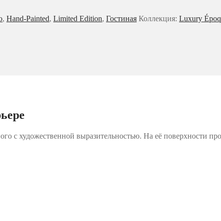
o
,
Hand-Painted
,
Limited Edition
,
Гостиная
Коллекция:
Luxury Époq
рьере
ного с художественной выразительностью. На её поверхности п