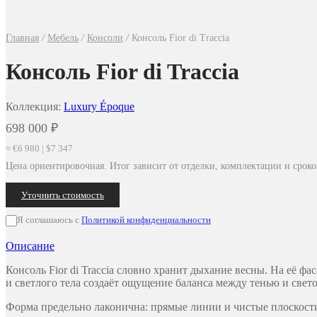
Главная
/
Мебель
/
Консоли
/
Консоль Fior di Traccia
Консоль Fior di Traccia
Коллекция:
Luxury Époque
698 000
₽
≈ €6 980 | $7 347
Цена ориентировочная. Итог зависит от отделки, комплектации и сроко
Уточнить стоимость
Я соглашаюсь с
Политикой конфиденциальности
Описание
Консоль Fior di Traccia словно хранит дыхание весны. На её ф
и светлого тела создаёт ощущение баланса между тенью и свет
Форма предельно лаконична: прямые линии и чистые плоскости