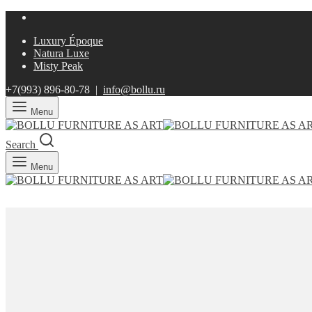
Luxury Époque
Natura Luxe
Misty Peak
+7(993)
896-80-78 |
info@bollu.ru
Menu
Search
Menu