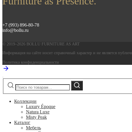
Furniture as Presence.
+7 (993) 896-80-78
info@bollu.ru
© 2019–2026 BOLLU FURNITURE AS ART
Информация на сайте носит справочный характер и не является публичн
Политика конфиденциальности
Искать:
Поиск
Коллекции
Luxury Époque
Natura Luxe
Misty Peak
Каталог
Мебель