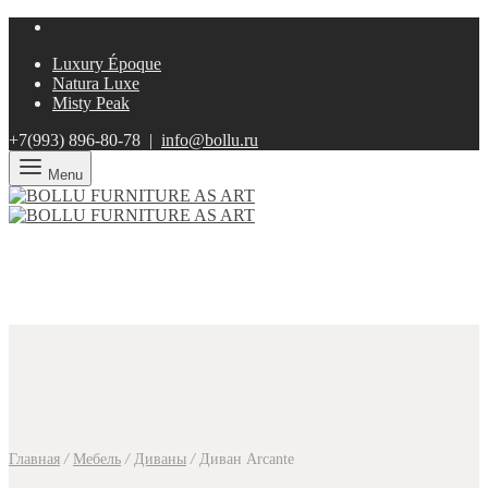
Luxury Époque
Natura Luxe
Misty Peak
+7(993)
896-80-78 |
info@bollu.ru
Menu
Главная
/
Мебель
/
Диваны
/
Диван Arcante