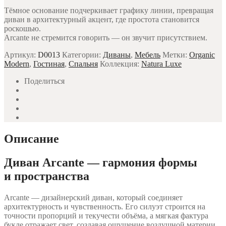
Тёмное основание подчеркивает графику линии, превращая
диван в архитектурный акцент, где простота становится
роскошью.
Arcante не стремится говорить — он звучит присутствием.
Артикул:
D0013
Категории:
Диваны
,
Мебель
Метки:
Organic
Modern
,
Гостиная
,
Спальня
Коллекция:
Natura Luxe
Поделиться
Описание
Диван Arcante — гармония формы
и пространства
Arcante — дизайнерский диван, который соединяет
архитектурность и чувственность. Его силуэт строится на
точности пропорций и текучести объёма, а мягкая фактура
букле отражает свет, создавая ощущение воздушной материи.