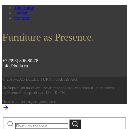
The House
Journal
Contacts
Furniture as Presence.
+7 (993) 896-80-78
info@bollu.ru
© 2019–2026 BOLLU FURNITURE AS ART
Информация на сайте носит справочный характер и не является
публичной офертой (ст. 437 ГК РФ).
Политика конфиденциальности
Искать:
Поиск