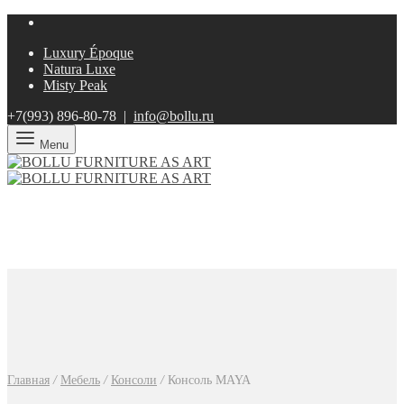
Luxury Époque
Natura Luxe
Misty Peak
+7(993)
896-80-78 |
info@bollu.ru
Menu
Главная
/
Мебель
/
Консоли
/
Консоль MAYA