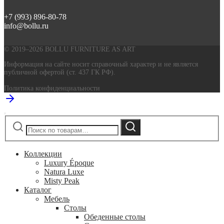
+7 (993) 896-80-78
info@bollu.ru
© 2019–2026 BOLLU FURNITURE AS ART
Информация на сайте носит справочный характер и не является
публичной офертой (ст. 437 ГК РФ).
Политика конфиденциальности
Искать:
Поиск
Коллекции
Luxury Époque
Natura Luxe
Misty Peak
Каталог
Мебель
Столы
Обеденные столы