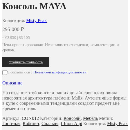
Консоль MAYA
Коллекция:
Misty Peak
295 000
₽
≈ €2 950 | $3 105
Цена ориентировочная. Итог зависит от отделки, комплектации и
сроков.
Уточнить стоимость
Я соглашаюсь с
Политикой конфиденциальности
Описание
На создание этой консоли наших дизайнеров вдохновила
невероятная архитектура племени Майя. Аутентичные формы
в купе с современными тенденциями создают предмет вне
времени и стиля.
Артикул:
CON012
Категории:
Консоли
,
Мебель
Метки:
Гостиная
,
Кабинет
,
Спальня
,
Шпон Alpi
Коллекция:
Misty Peak