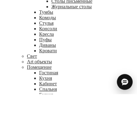
Столы письменные
Журнальные столы
Тумбы
Комоды
Стулья
Консоли
Кресла
Пуфы
Диваны
Кровати
Свет
Art объекты
Помещение
Гостиная
Кухня
Кабинет
Спальня
Будуар
Haute Couture
BOLLU — The House
Журнал
Контакты
Search