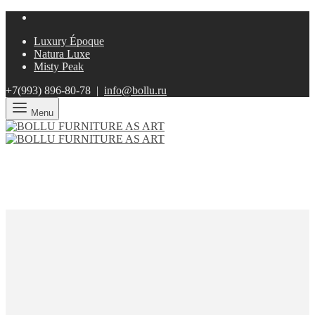
Luxury Époque
Natura Luxe
Misty Peak
+7(993)
896-80-78 |
info@bollu.ru
Menu