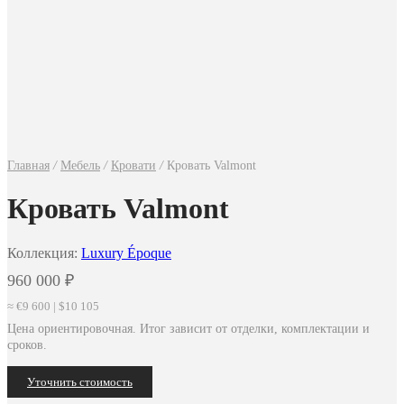
Главная
/
Мебель
/
Кровати
/
Кровать Valmont
Кровать Valmont
Коллекция:
Luxury Époque
960 000
₽
≈ €9 600 | $10 105
Цена ориентировочная. Итог зависит от отделки, комплектации и
сроков.
Уточнить стоимость